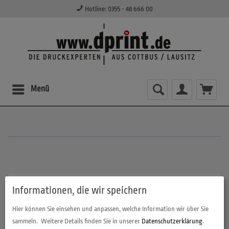
Hotline: 0355 - 48 666 00
Menü
Kundenstopper Klassiker mit Toprahmen
Informationen, die wir speichern
Hier können Sie einsehen und anpassen, welche Information wir über Sie
Klassischer Kundenstopper mit Toprahmen von D-Print in Cottbus /
sammeln.
Weitere Details finden Sie in unserer
Datenschutzerklärung
.
Brandenburg