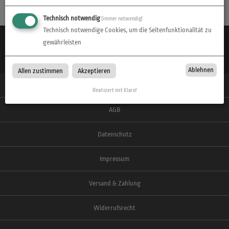
Technisch notwendig
(immer notwendig)
Technisch notwendige Cookies, um die Seitenfunktionalität zu
Zahlen Sie mit:
gewährleisten
Wir versenden mit:
Ablehnen
Allen zustimmen
Akzeptieren
© 2026 D-Print
Realisiert mit Klaro!
AGB
Datenschutz
Impressum
Versand & Zahlung
Widerrufsrecht