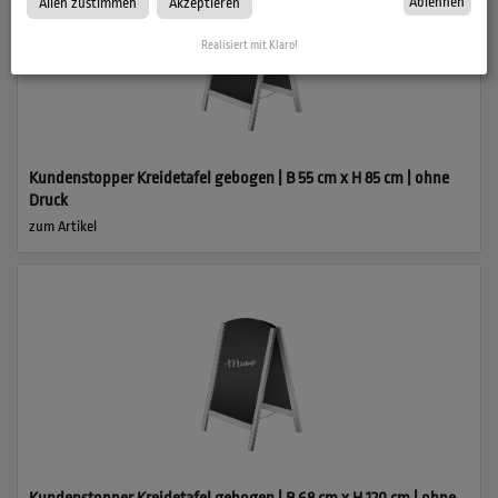
Ablehnen
Allen zustimmen
Akzeptieren
Realisiert mit Klaro!
Kundenstopper Kreidetafel gebogen | B 55 cm x H 85 cm | ohne
Druck
zum Artikel