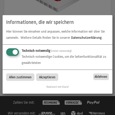
Informationen, die wir speichern
Hohlkammerplatte, 3 mm
Hier können Sie einsehen und anpassen, welche Information wir über Sie
sammeln.
Weitere Details finden Sie in unserer
Datenschutzerklärung
.
zum Artikel
Technisch notwendig
(immer notwendig)
Technisch notwendige Cookies, um die Seitenfunktionalität zu
gewährleisten
Hohlkammerplatten
Ablehnen
Allen zustimmen
Akzeptieren
Hohlkammerplatten bei D-Print in Cottbus / Brandenburg
Realisiert mit Klaro!
Zahlen Sie mit:
Wir versenden mit: