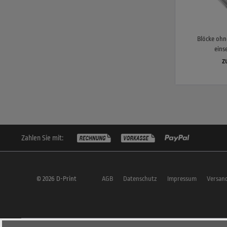
Blöcke ohne
einse
z
Zahlen Sie mit:
© 2026 D-Print
AGB
Datenschutz
Impressum
Versan