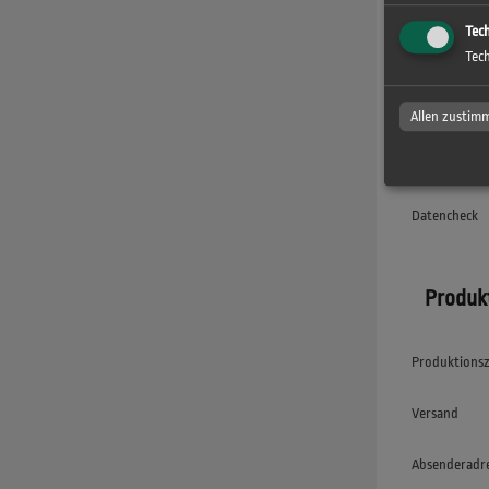
Leimung
Tec
Tec
Bündelung
Allen zustim
Druckd
Datencheck
Produk
Produktionsz
Versand
Absenderadr