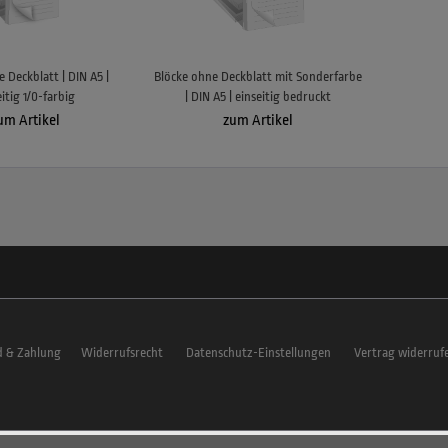
 Deckblatt | DIN A5 |
Blöcke ohne Deckblatt mit Sonderfarbe
itig 1/0-farbig
| DIN A5 | einseitig bedruckt
um Artikel
zum Artikel
d & Zahlung
Widerrufsrecht
Datenschutz-Einstellungen
Vertrag widerruf