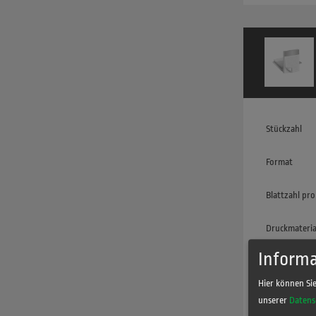
Stückzahl
Format
Blattzahl pro
Druckmateria
Informa
Farbigkeit
Hier können Si
Ausrichtung
unserer
Datens