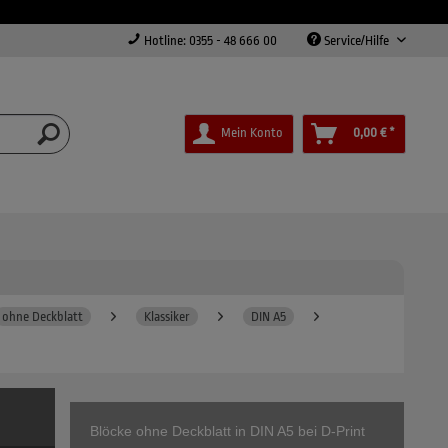
Hotline: 0355 - 48 666 00
Service/Hilfe
Mein Konto
0,00 € *
ohne Deckblatt
Klassiker
DIN A5
Blöcke ohne Deckblatt in DIN A5 bei D-Print